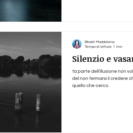
Bhakti Maddalena
Tempo di lettura: 1 min
Silenzio e vas
fa parte dell’illusione non v
del non fermarsi il credere 
quello che cerco.