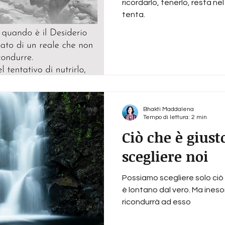
ricordarlo, tenerlo, resta nel
tenta.
Bhakti Maddalena
Tempo di lettura: 2 min
Ciò che è giusto
scegliere noi
Possiamo scegliere solo ciò 
è lontano dal vero. Ma inesor
ricondurrà ad esso