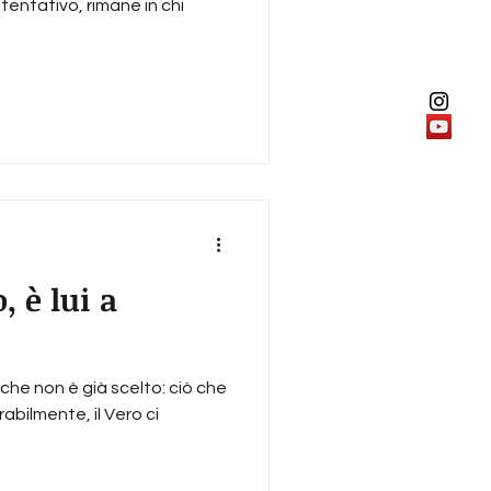
 tentativo, rimane in chi
, è lui a
che non è già scelto: ciò che
abilmente, il Vero ci