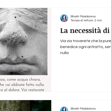
Bhakti Maddalena
Tempo di lettura: 2 min
La necessità d
Via via troverete che la pu
benedice ogni anfratto, sen
nulla
Bhakti Maddalena