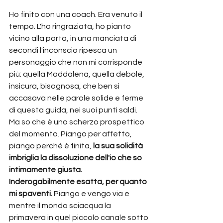
Ho finito con una coach. Era venuto il 
tempo. L'ho ringraziata, ho pianto 
vicino alla porta, in una manciata di 
secondi l'inconscio ripesca un 
personaggio che non mi corrisponde 
più: quella Maddalena, quella debole, 
insicura, bisognosa, che ben si 
accasava nelle parole solide e ferme 
di questa guida, nei suoi punti saldi. 
Ma so che è uno scherzo prospettico 
del momento. Piango per affetto, 
piango perché è finita, 
la sua solidità 
imbriglia la dissoluzione dell'io che so 
intimamente giusta. 
Inderogabilmente esatta, per quanto 
mi spaventi.
 Piango e vengo via e 
mentre il mondo sciacqua la 
primavera in quel piccolo canale sotto 