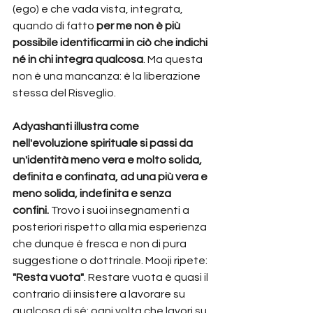
(ego) e che vada vista, integrata, 
quando di fatto 
per me non è più 
possibile identificarmi in ciò che indichi 
né in chi integra qualcosa
. Ma questa 
non è una mancanza: è la liberazione 
stessa del Risveglio.
Adyashanti illustra come 
nell'evoluzione spirituale si passi da 
un'identità meno vera e molto solida, 
definita e confinata, ad una più vera e 
meno solida, indefinita e senza 
confini.
 Trovo i suoi insegnamenti a 
posteriori rispetto alla mia esperienza 
che dunque è fresca e non di pura 
suggestione o dottrinale. Mooji ripete: 
"Resta vuota"
. Restare vuota è quasi il 
contrario di insistere a lavorare su 
qualcosa di sé: ogni volta che lavori su 