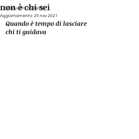
non è chi sei
Spiritualità e Libertà
Aggiornamento:
25 nov 2021
Quando è tempo di lasciare 
chi ti guidava