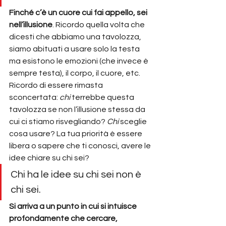
Finché c’è un cuore cui fai appello, sei 
nell’illusione
. Ricordo quella volta che 
dicesti che abbiamo una tavolozza, 
siamo abituati a usare solo la testa 
ma esistono le emozioni (che invece è 
sempre testa), il corpo, il cuore, etc. 
Ricordo di essere rimasta 
sconcertata: 
chi
 terrebbe questa 
tavolozza se non l’illusione stessa da 
cui ci stiamo risvegliando? 
Chi 
sceglie 
cosa usare? La tua priorità è essere 
libera o sapere che ti conosci, avere le 
idee chiare su chi sei?
Chi ha le idee su chi sei non è 
chi sei.
Si arriva a un punto in cui si intuisce 
profondamente che cercare, 