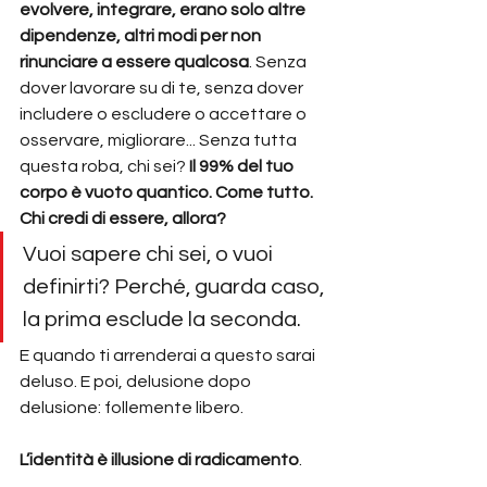
evolvere, integrare, erano solo altre 
dipendenze, altri modi per non 
rinunciare a essere qualcosa
. Senza 
dover lavorare su di te, senza dover 
includere o escludere o accettare o 
osservare, migliorare... Senza tutta 
questa roba, chi sei? 
Il 99% del tuo 
corpo è vuoto quantico. Come tutto. 
Chi credi di essere, allora?
Vuoi sapere chi sei, o vuoi 
definirti? Perché, guarda caso, 
la prima esclude la seconda.
E quando ti arrenderai a questo sarai 
deluso. E poi, delusione dopo 
delusione: follemente libero.
L’identità è illusione di radicamento
. 
Quando io sono presente e senza me, 