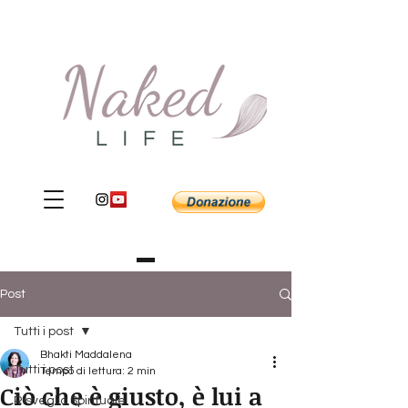
Post
Tutti i post
Bhakti Maddalena
Tutti i post
Tempo di lettura: 2 min
Ciò che è giusto, è lui a
Risveglio Spirituale