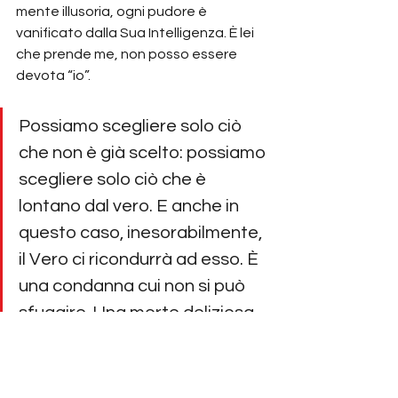
mente illusoria, ogni pudore è 
vanificato dalla Sua Intelligenza. È lei 
che prende me, non posso essere 
devota “io”.
Possiamo scegliere solo ciò 
che non è già scelto: possiamo 
scegliere solo ciò che è 
lontano dal vero. E anche in 
questo caso, inesorabilmente, 
il Vero ci ricondurrà ad esso. È 
una condanna cui non si può 
sfuggire. Una morte deliziosa.
Maddalena
resa spirituale
illusione e realtà