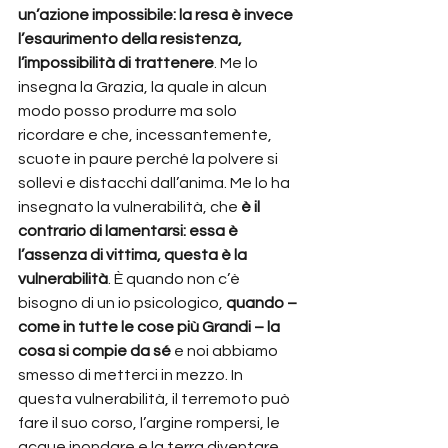
un’azione impossibile: la resa è invece 
l’esaurimento della resistenza, 
l’impossibilità di trattenere
. Me lo 
insegna la Grazia, la quale in alcun 
modo posso produrre ma solo 
ricordare e che, incessantemente, 
scuote in paure perché la polvere si 
sollevi e distacchi dall’anima. Me lo ha 
insegnato la vulnerabilità, che 
è il 
contrario di lamentarsi: essa è 
l’assenza di vittima, questa è la 
vulnerabilità
. È quando non c’è 
bisogno di un io psicologico, 
quando – 
come in tutte le cose più Grandi – la 
cosa si compie da sé
 e noi abbiamo 
smesso di metterci in mezzo. In 
questa vulnerabilità, il terremoto può 
fare il suo corso, l’argine rompersi, le 
acque inondare e la terra diventare 