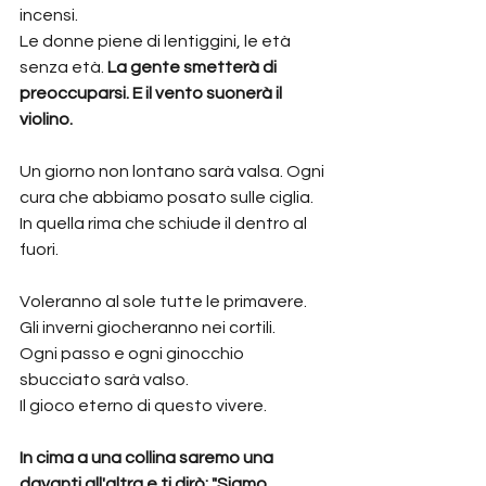
incensi.
Le donne piene di lentiggini, le età 
senza età. 
La gente smetterà di 
preoccuparsi. E il vento suonerà il 
violino.
Un giorno non lontano sarà valsa. Ogni 
cura che abbiamo posato sulle ciglia. 
In quella rima che schiude il dentro al 
fuori.
Voleranno al sole tutte le primavere. 
Gli inverni giocheranno nei cortili.
Ogni passo e ogni ginocchio 
sbucciato sarà valso.
Il gioco eterno di questo vivere.
In cima a una collina saremo una 
davanti all'altra e ti dirò: "Siamo 