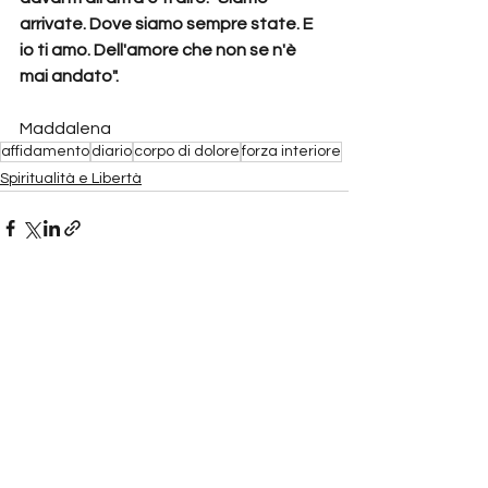
arrivate. Dove siamo sempre state. E 
io ti amo. Dell'amore che non se n'è 
mai andato".
Maddalena
affidamento
diario
corpo di dolore
forza interiore
Spiritualità e Libertà
Mostra tutti
Post recenti