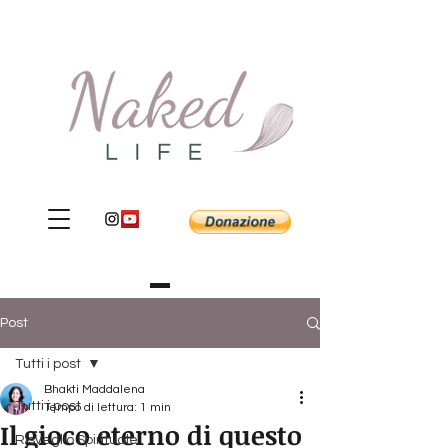
Post
Tutti i post
Bhakti Maddalena
Tutti i post
Tempo di lettura: 1 min
Il gioco eterno di questo
Risveglio Spirituale