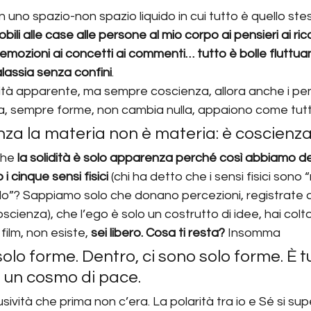
 in uno spazio-non spazio liquido in cui tutto è quello st
bili alle case alle persone al mio corpo ai pensieri ai ric
le emozioni ai concetti ai commenti… tutto è bolle fluttuan
lassia senza confini
.
dità apparente, ma sempre coscienza, allora anche i pens
a, sempre forme, non cambia nulla, appaiono come tutt
nza la materia non è materia: è coscienza
he 
la solidità è solo apparenza perché così abbiamo de
 cinque sensi fisici
 (chi ha detto che i sensi fisici sono “
do”? Sappiamo solo che donano percezioni, registrate d
coscienza), che l’ego è solo un costrutto di idee, hai colt
film, non esiste, 
sei libero. Cosa ti resta?
 Insomma
solo forme. Dentro, ci sono solo forme. È t
 un cosmo di pace.
sività che prima non c’era. La polarità tra io e Sé si s