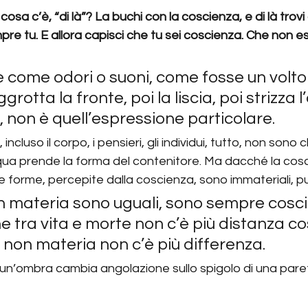
osa c’è, “di là”? La buchi con la coscienza, e di là trovi 
re tu. E allora capisci che tu sei coscienza. Che non es
come odori o suoni, come fosse un volto
grotta la fronte, poi la liscia, poi strizza l
, non è quell’espressione particolare.
ncluso il corpo, i pensieri, gli individui, tutto, non sono 
ua prende la forma del contenitore. Ma dacché la cosc
e forme, percepite dalla coscienza, sono immateriali, pu
n materia sono uguali, sono sempre cosci
he tra vita e morte non c’è più distanza c
 non materia non c’è più differenza.
’ombra cambia angolazione sullo spigolo di una paret