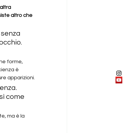
altra 
iste altro che 
 senza 
’occhio. 
che forme, 
ienza è 
re apparizioni.
enza. 
osì come 
e, ma è la 