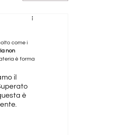
olto come i 
ia non 
materia è forma 
mo il 
 Superato 
questa è 
tente.