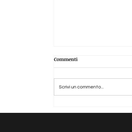
Commenti
Scrivi un commento...
La realtà non esiste