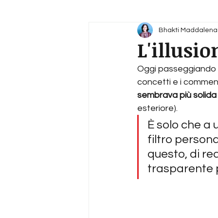
Bhakti Maddalena
L'illusi
Oggi passeggiando a
concetti e i comment
sembrava più solida
esteriore).
È solo che a u
filtro person
questo, di re
trasparente p