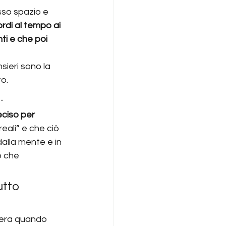
esso spazio e 
ordi al tempo ai 
ti e che poi 
ieri sono la 
o.
.
ciso per 
reali” e che ciò 
alla mente e in 
o che 
utto 
upera quando 