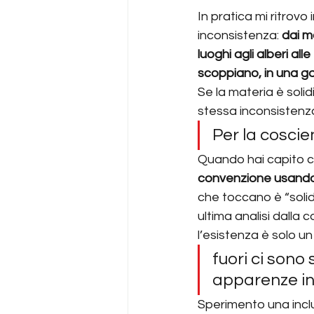
In pratica mi ritrovo
inconsistenza: 
dai mo
luoghi agli alberi al
scoppiano, in una ga
Se la materia è soli
stessa inconsistenz
Per la coscie
Quando hai capito c
convenzione usando i
che toccano è “soli
ultima analisi dalla 
l’esistenza è solo un 
fuori ci sono 
apparenze in
Sperimento una inclu