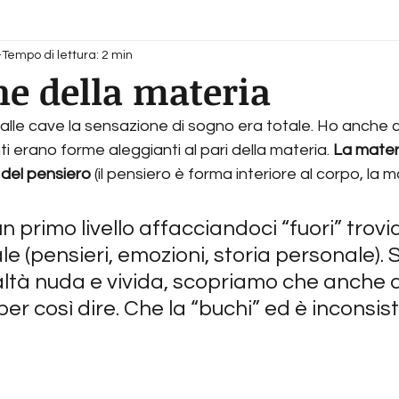
Tempo di lettura: 2 min
one della materia
lle cave la sensazione di sogno era totale. Ho anche c
i erano forme aleggianti al pari della materia. 
La mater
 del pensiero
 (il pensiero è forma interiore al corpo, la 
n primo livello affacciandoci “fuori” trovia
ale (pensieri, emozioni, storia personale).
altà nuda e vivida, scopriamo che anche 
er così dire. Che la “buchi” ed è inconsis