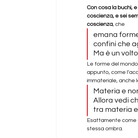
Con cosa la buchi, e c
coscienza, e sei semp
coscienza
, che 
emana forme 
confini che ag
Ma è un volto
Le forme del mondo, i
appunto, come l’acq
immateriale, anche l
Materia e no
Allora vedi c
tra materia e
Esattamente come un
stessa ombra. 