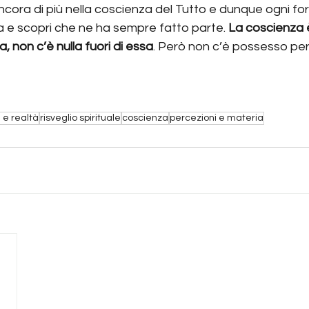
 ancora di più nella coscienza del Tutto e dunque ogni fo
 e scopri che ne ha sempre fatto parte. 
La coscienza è
, non c’è nulla fuori di essa
. Però non c’è possesso per
e e realtà
risveglio spirituale
coscienza
percezioni e materia