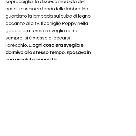
sopracciglia, la discesa morbida del 
naso, i cuscini rotondi delle labbra. Ho 
guardato la lampada sul cubo di legno 
accanto alla tv. Il coniglio Poppy nella 
gabbia era fermo e sveglio come 
sempre, si è messo a leccarsi 
l'orecchio. E 
ogni cosa era sveglia e 
dormiva allo stesso tempo, riposava in 
una assoluta innocuità
.
È incredibile come il fuori sia specchio 
del dentro: spesso le notti con S. 
percepisco il silenzio e la notte e la 
casa come minacciosi. Invece era 
tutto sacro.
Ho sentito salire gratitudine e 
felicità. Non c’era nulla che 
avrei cambiato. E la Vita era 