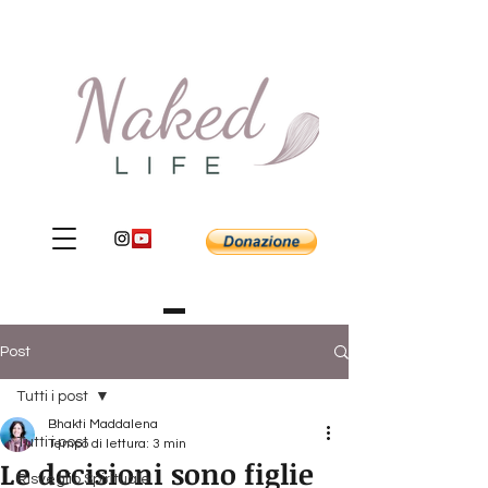
Post
Tutti i post
Bhakti Maddalena
Tutti i post
Tempo di lettura: 3 min
Le decisioni sono figlie
Risveglio Spirituale