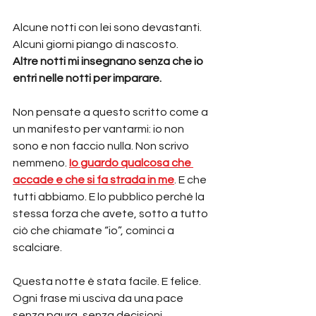
Alcune notti con lei sono devastanti. 
Alcuni giorni piango di nascosto.
Altre notti mi insegnano senza che io 
entri nelle notti per imparare.
Non pensate a questo scritto come a 
un manifesto per vantarmi: io non 
sono e non faccio nulla. Non scrivo 
nemmeno. 
Io guardo qualcosa che 
accade e che si fa strada in me
. E che 
tutti abbiamo. E lo pubblico perché la 
stessa forza che avete, sotto a tutto 
ciò che chiamate “io”, cominci a 
scalciare.
Questa notte è stata facile. E felice. 
Ogni frase mi usciva da una pace 
senza paura, senza decisioni.