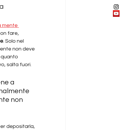
a 
la mente 
on fare, 
le
. Solo nel 
 mente non deve 
n quanto 
, salta fuori. 
ne a 
rmalmente 
nte non 
er depositarla, 