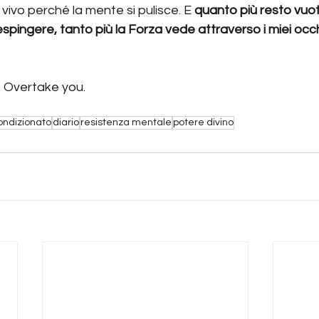
ù vivo perché la mente si pulisce. E 
quanto più resto vuot
pingere, tanto più la Forza vede attraverso i miei occhi.
t. Overtake you.
ondizionato
diario
resistenza mentale
potere divino