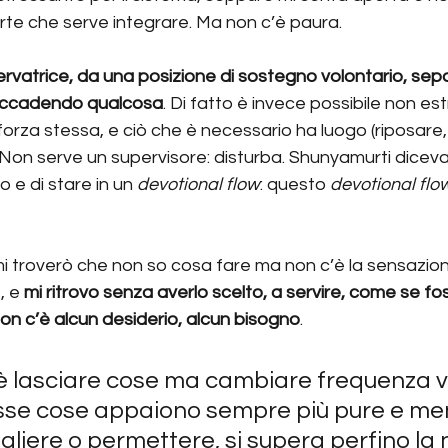
rte che serve integrare. Ma non c’è paura.
vatrice, da una posizione di sostegno volontario, sepa
 accadendo qualcosa
. Di fatto è invece possibile non est
forza stessa, e ciò che è necessario ha luogo (riposare
). Non serve un supervisore: disturba. Shunyamurti diceva
o e di stare in un 
devotional flow
: questo 
devotional flo
mi troverò che non so cosa fare ma non c’è la sensazione
 e 
mi ritrovo senza averlo scelto, a servire, come se fos
n c’è alcun desiderio, alcun bisogno
.
è lasciare cose ma cambiare frequenza vi
esse cose appaiono sempre più pure e men
ogliere o permettere, si supera perfino la 