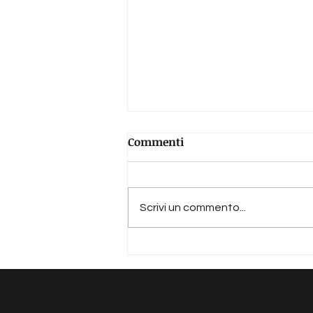
Commenti
Scrivi un commento...
Dio è (anche) scomodo