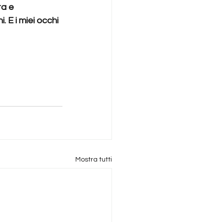
a e 
 E i miei occhi 
Mostra tutti