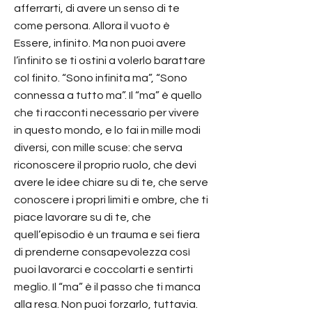
afferrarti, di avere un senso di te
come persona. Allora il vuoto è
Essere, infinito. Ma non puoi avere
l’infinito se ti ostini a volerlo barattare
col finito. “Sono infinita ma”, “Sono
connessa a tutto ma”. Il “ma” è quello
che ti racconti necessario per vivere
in questo mondo, e lo fai in mille modi
diversi, con mille scuse: che serva
riconoscere il proprio ruolo, che devi
avere le idee chiare su di te, che serve
conoscere i propri limiti e ombre, che ti
piace lavorare su di te, che
quell’episodio è un trauma e sei fiera
di prenderne consapevolezza così
puoi lavorarci e coccolarti e sentirti
meglio. Il “ma” è il passo che ti manca
alla resa. Non puoi forzarlo, tuttavia.