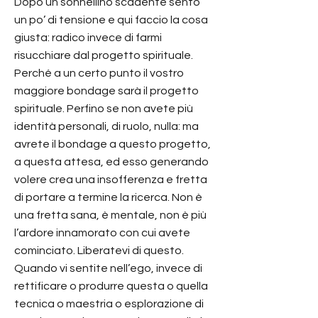
Dopo un sonnellino scadente sento
un po’ di tensione e qui faccio la cosa
giusta: radico invece di farmi
risucchiare dal progetto spirituale.
Perché a un certo punto il vostro
maggiore bondage sarà il progetto
spirituale. Perfino se non avete più
identità personali, di ruolo, nulla: ma
avrete il bondage a questo progetto,
a questa attesa, ed esso generando
volere crea una insofferenza e fretta
di portare a termine la ricerca. Non è
una fretta sana, è mentale, non è più
l’ardore innamorato con cui avete
cominciato. Liberatevi di questo.
Quando vi sentite nell’ego, invece di
rettificare o produrre questa o quella
tecnica o maestria o esplorazione di