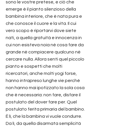
sono le vostre pretese, e ciò che
emerge è il pianto silenzioso della
bambina interiore, che è nata pura e
che conosce il cuore e la vita. Il cui
vero scopo è riportarvi dove siete
nati, a quella gratuità e innocenza in
cui non esisteva noia né cosa fare da
grande né compiacere qualcuno né
cercare nulla. Allora senti quel piccolo
pianto e sospetti che molti
ricercatori, anche molti yogi forse,
hanno intrapreso lunghe vie perché
non hanno mai ipotizzato la sola cosa
che è necessaria: non fare, disfare il
postulato del dover fare per. Quel
postulato ferita primaria del bambino.
È lì, che la bambina vi vuole condurre.
Da lì, da quella disarmata semplicità