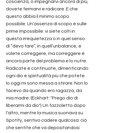
coscienza, o impegnarvi ancora di più,
dovete fermarvi e radicare. E che
questo abbia il minimo scopo
possibile. Un’assenza di scopo è sulle
prime impossibile: vi siete colti in
questa irrequietezza o in quel senso
di “devo fare”, in quell’unbalance, e
volete correggere, ma correggere è
ancora parte del problema e lo nutre.
Radicate e continuate, dimenticando
ogni dio e spiritualità più che potete.
Io oggi mi sono messa a stirare. Non lo
facevo da quando ero ragazza, da
mia madre. (Eckhart: "Prego dio di
liberarmi da dio") Un fazzoletto dopo
l’altro, mentre la musica suonava su
Spotify, sentivo cadere qualcosa: ciò
che sentite che va depositandosi