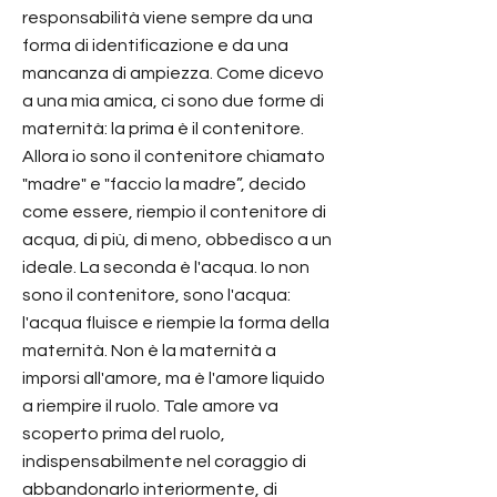
responsabilità viene sempre da una
forma di identificazione e da una
mancanza di ampiezza. Come dicevo
a una mia amica, ci sono due forme di
maternità: la prima è il contenitore.
Allora io sono il contenitore chiamato
"madre" e "faccio la madre”, decido
come essere, riempio il contenitore di
acqua, di più, di meno, obbedisco a un
ideale. La seconda è l'acqua. Io non
sono il contenitore, sono l'acqua:
l'acqua fluisce e riempie la forma della
maternità. Non è la maternità a
imporsi all'amore, ma è l'amore liquido
a riempire il ruolo. Tale amore va
scoperto prima del ruolo,
indispensabilmente nel coraggio di
abbandonarlo interiormente, di