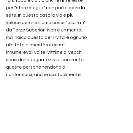
fa strada e via via anche l’interesse
per “stare meglio” non può coprire la
sete. In questo caso la via è più
veloce perché siamo come “aspirati”
da Forze Superiori. Non è un merito,
ma indico questo per invitare ognuno
alla totale onestà interiore:
innumerevoli volte, vittime di vecchi
sensi di inadeguatezza o confronto,
queste persone tendono a
conformarsi, anche spiritualmente,
per esempio al percorso dei primi. In
essi c’è un ardore chiaro, che “sa”, ma
non hanno umiltà: hanno modestia,
paura. Ma non hanno l’umiltà di
credere completamente al Dono e a
ciò che il Cuore indica. Be naked.
Faithful to Truth. Maddalena