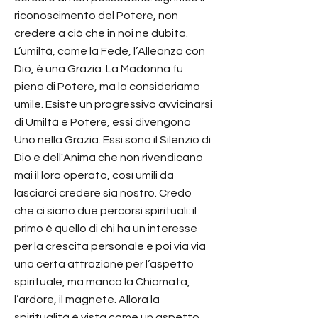
riconoscimento del Potere, non
credere a ciò che in noi ne dubita.
L’umiltà, come la Fede, l’Alleanza con
Dio, è una Grazia. La Madonna fu
piena di Potere, ma la consideriamo
umile. Esiste un progressivo avvicinarsi
di Umiltà e Potere, essi divengono
Uno nella Grazia. Essi sono il Silenzio di
Dio e dell'Anima che non rivendicano
mai il loro operato, così umili da
lasciarci credere sia nostro. Credo
che ci siano due percorsi spirituali: il
primo è quello di chi ha un interesse
per la crescita personale e poi via via
una certa attrazione per l’aspetto
spirituale, ma manca la Chiamata,
l’ardore, il magnete. Allora la
spiritualità è vista come un aspetto,