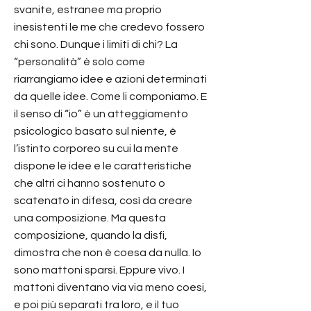
svanite, estranee ma proprio
inesistenti le me che credevo fossero
chi sono. Dunque i limiti di chi? La
“personalità” è solo come
riarrangiamo idee e azioni determinati
da quelle idee. Come li componiamo. E
il senso di “io” è un atteggiamento
psicologico basato sul niente, è
l’istinto corporeo su cui la mente
dispone le idee e le caratteristiche
che altri ci hanno sostenuto o
scatenato in difesa, così da creare
una composizione. Ma questa
composizione, quando la disfi,
dimostra che non è coesa da nulla. Io
sono mattoni sparsi. Eppure vivo. I
mattoni diventano via via meno coesi,
e poi più separati tra loro, e il tuo