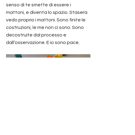
senso di te smette di essere i
mattoni, e diventa lo spazio. Stasera
vedo proprio i mattoni. Sono finite le
costruzioni, le me non ci sono. Sono
decostruite dal processo e
dall’osservazione. E io sono pace.
Le tue caratteristiche, pregi, difetti e limiti,
non sono tenuti insieme da niente. Sono
mattoni senza il cemento.