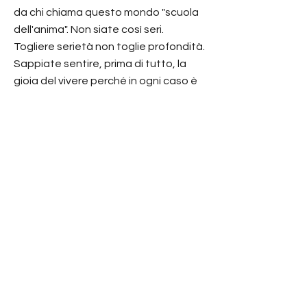
da chi chiama questo mondo "scuola
dell'anima". Non siate così seri.
Togliere serietà non toglie profondità.
Sappiate sentire, prima di tutto, la
gioia del vivere perché in ogni caso è
con questa che tutto può illuminarsi. Il
fiume scorre invitato dalla foce.
Nessuno lo spinge. Eppure segue il
suo destino. Dedicato a chi non sono
e a chi sono. E a ogni dubbio dei vostri.