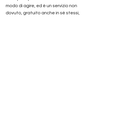
modo di agire, ed è un servizio non
dovuto, gratuito anche in sé stessi,
cioè non ti obblighi a farlo, altrimenti
non è servizio ma dovere. Il servizio
non è dovere: nulla che venga dal
cuore è dovere. Servi perché è chiaro
che non possiedi nulla, che nulla è per
te, o perché sei così leggera e libera
da bisogni e difese identitari che
agisci a fondo perso, dimori nella
gratuità, sei nel paradigma del cuore.
Be naked, be free, Maddalena