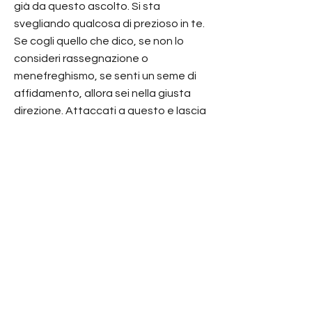
già da questo ascolto. Si sta
svegliando qualcosa di prezioso in te.
Se cogli quello che dico, se non lo
consideri rassegnazione o
menefreghismo, se senti un seme di
affidamento, allora sei nella giusta
direzione. Attaccati a questo e lascia
che tutto il resto sia o non sia.
Attaccati alla vita nuda. C'è una forza
in te che è chi sei. (Estratto da una
chat con una cara amica)