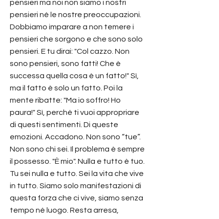
pensieri ma noi non siamo i nostri
pensieri né le nostre preoccupazioni.
Dobbiamo imparare a non temere i
pensieri che sorgono e che sono solo
pensieri. E tu dirai: "Col cazzo. Non
sono pensieri, sono fatti! Che è
successa quella cosa è un fatto!" Sì,
ma il fatto è solo un fatto. Poi la
mente ribatte: "Ma io soffro! Ho
paura!" Sì, perché ti vuoi appropriare
di questi sentimenti. Di queste
emozioni. Accadono. Non sono “tue”.
Non sono chi sei. Il problema è sempre
il possesso. "È mio". Nulla e tutto è tuo.
Tu sei nulla e tutto. Sei la vita che vive
in tutto. Siamo solo manifestazioni di
questa forza che ci vive, siamo senza
tempo né luogo. Resta arresa,