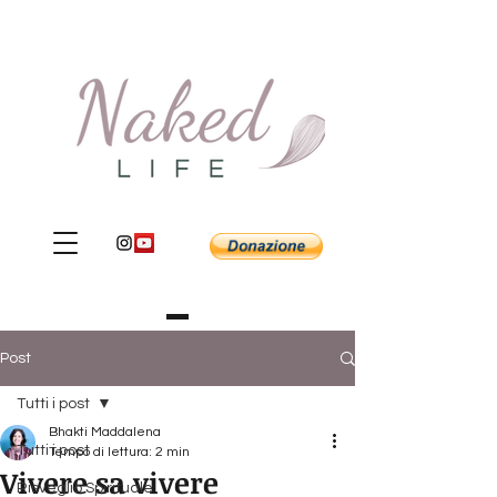
Post
Tutti i post
Bhakti Maddalena
Tutti i post
Tempo di lettura: 2 min
Vivere sa vivere
Risveglio Spirituale