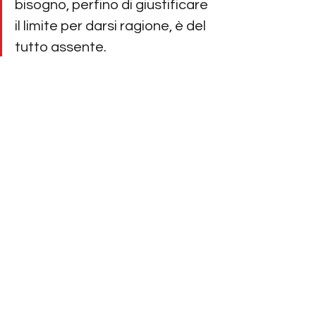
bisogno, perfino di giustificare 
il limite per darsi ragione, è del 
tutto assente.
Smettete di darvi ragione. La ragione 
che vi date oggi, sarà un darvi torto 
domani. 
Smettete di ragionare per 
vittime e carnefici.
Smettete di essere ciò che la mente 
dice che siete.
Sembra impossibile, ma si può 
disobbedire a tutto questo, 
abbandonare tutto questo: in ogni 
istante.
Be naked.
Maddalena
smettere la persona
chi sei
pratiche spirituali
corpo di dolore
fede
innocenza
evoluzione