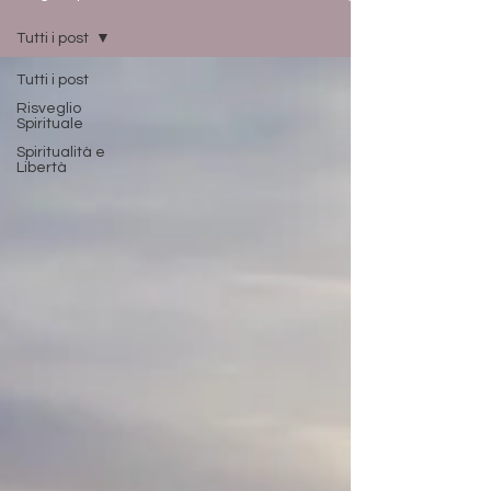
Tutti i post
Tutti i post
Risveglio
Spirituale
Spiritualità e
Libertà