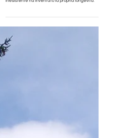
Siete nati nudi, senza difese, bombe di
innocenza disarmanti. L'adulto è come la mente
inesistente ha inventato la propria longevità.