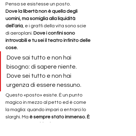
Pensa se esistesse un posto.
Dove la libertà non è quella degli 
uomini, ma somiglia alla liquidità 
dell’aria
, e i graffi della vita sono scie 
di aeroplani. 
Dove i confini sono 
introvabili e tu sei il teatro infinito delle 
cose.
Dove sai tutto e non hai 
bisogno: di sapere niente. 
Dove sei tutto e non hai 
urgenza di essere nessuno.
Questo «posto» esiste. È un punto 
magico in mezzo al petto ed è come 
la maglia: quando impari a entrarci lo 
slarghi. Ma 
è sempre stato immenso. È 
sempre stato chi sei
. 