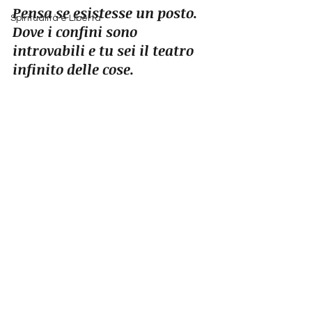
Pensa se esistesse un posto. 
Spiritualità e Libertà
Dove i confini sono 
introvabili e tu sei il teatro 
infinito delle cose.