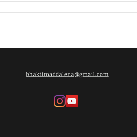
Self
L'amore senza identità
bhaktimaddalena@gmail.com