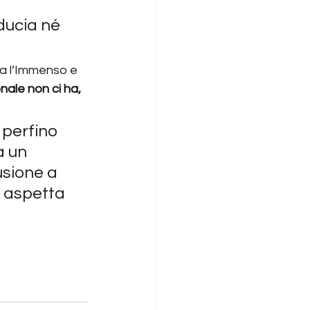
iducia né 
lta l’Immenso e 
nale non ci ha, 
 perfino 
 un 
usione a 
i aspetta 