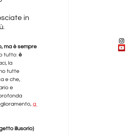
ciate in 
. 
io, ma è sempre 
 tutto: 
è 
ci, la 
no tutte 
a e che, 
rio e 
a profonda 
iglioramento, 
a 
etto illusorio) 