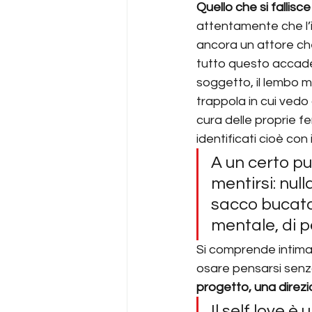
Quello che si fallisc
attentamente che l’io
ancora un attore ch
tutto questo accade, 
soggetto, il lembo m
trappola in cui vedo 
cura delle proprie feri
identificati cioè co
A un certo pu
mentirsi: nul
sacco bucato,
mentale, di 
Si comprende intima
osare pensarsi senz
progetto, una direzi
Il self love è