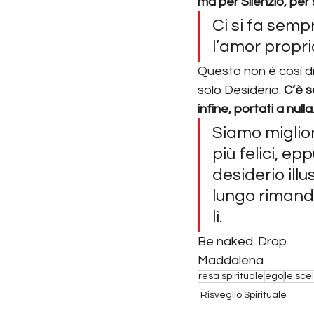
ma per Silenzio, per 
Ci si fa sempr
l’amor propri
Questo non è così dif
solo Desiderio. 
C’è s
infine, portati a nulla
Siamo migliori
più felici, 
desiderio illu
lungo rimanda
lì.
Be naked. Drop.
Maddalena
resa spirituale
ego
le sce
Risveglio Spirituale