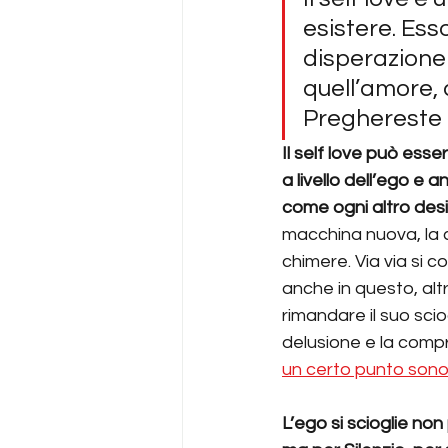
esistere. Es
disperazione
quell’amore, d
Preghereste d
Il self love può esse
a livello dell’ego e
come ogni altro des
macchina nuova, la c
chimere. Via via si 
anche in questo, altr
rimandare il suo scio
delusione e la compre
un certo punto sono
L’ego si scioglie non 