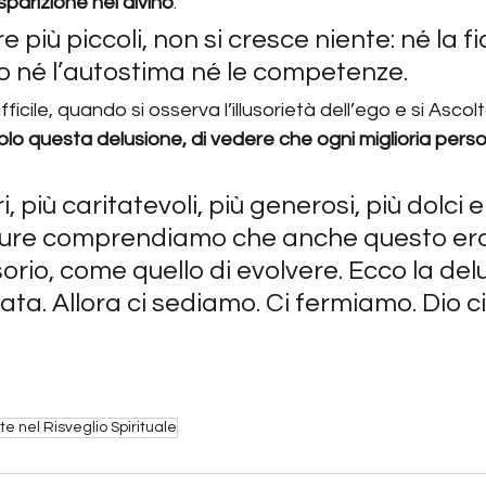
sparizione nel divino
.
e più piccoli, non si cresce niente: né la f
o né l’autostima né le competenze.
ficile, quando si osserva l’illusorietà dell’ego e si Asco
olo questa delusione, di vedere che ogni miglioria perso
.
, più caritatevoli, più generosi, più dolci e
eppure comprendiamo che anche questo era
sorio, come quello di evolvere. Ecco la del
ta. Allora ci sediamo. Ci fermiamo. Dio c
lte nel Risveglio Spirituale