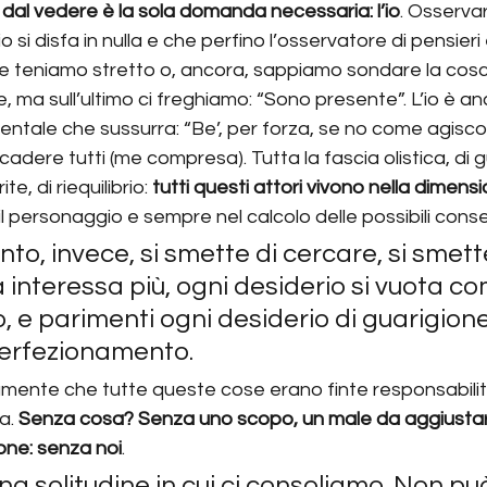
e dal vedere è la sola domanda necessaria: l’io
. Osserva
 si disfa in nulla e che perfino l’osservatore di pensieri
e teniamo stretto o, ancora, sappiamo sondare la cosci
ma sull’ultimo ci freghiamo: “Sono presente”. L’io è anc
entale che sussurra: “Be’, per forza, se no come agisco
cadere tutti (me compresa). Tutta la fascia olistica, di g
te, di riequilibrio: 
tutti questi attori vivono nella dimens
n il personaggio e sempre nel calcolo delle possibili con
nto, invece, si smette di cercare, si smette
la interessa più, ogni desiderio si vuota c
 e parimenti ogni desiderio di guarigione 
perfezionamento.
mente che tutte queste cose erano finte responsabilit
a. 
Senza cosa? Senza uno scopo, un male da aggiustar
one: senza noi
.
 una solitudine in cui ci consoliamo. Non pu