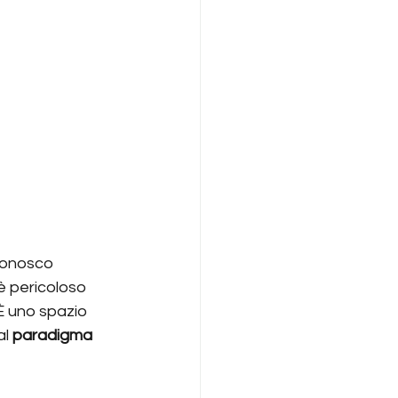
conosco 
è pericoloso 
 È uno spazio 
l 
paradigma 