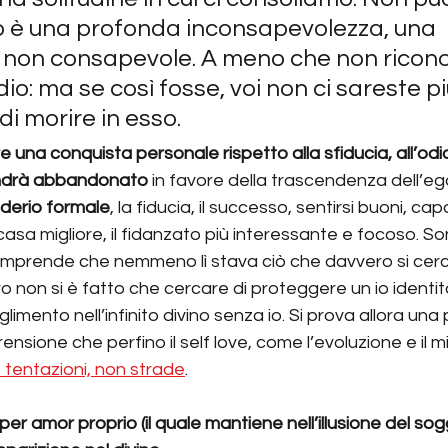
so è una profonda inconsapevolezza, una 
 non consapevole. A meno che non riconos
io: ma se così fosse, voi non ci sareste più
i morire in esso.
re una conquista personale rispetto alla sfiducia, all’od
 andrà abbandonato
 in favore della trascendenza dell’ego
iderio formale
, la fiducia, il successo, sentirsi buoni, capa
asa migliore, il fidanzato più interessante e focoso. So
comprende che nemmeno lì stava ciò che davvero si cerc
o non si è fatto che cercare di proteggere un io identita
glimento nell’infinito divino senza io. Si prova allora un
nsione che perfino il self love, come l’evoluzione e il m
 tentazioni, non strade
.
per amor proprio (il quale mantiene nell’illusione del sogg