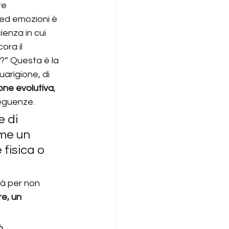
re 
 ed emozioni è 
enza in cui 
ora il 
?” Questa è la 
uarigione, di 
ione evolutiva
, 
seguenze.
 di 
ome un 
fisica o 
à per non 
e, un 
ò 