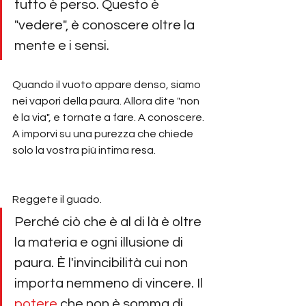
tutto è perso. Questo è 
"vedere", è conoscere oltre la 
mente e i sensi.
Quando il vuoto appare denso, siamo 
nei vapori della paura. Allora dite "non 
è la via", e tornate a fare. A conoscere. 
A imporvi su una purezza che chiede 
solo la vostra più intima resa.
Reggete il guado.
Perché ciò che è al di là è oltre 
la materia e ogni illusione di 
paura. È l'invincibilità cui non 
importa nemmeno di vincere. Il 
potere
 che non è somma di 