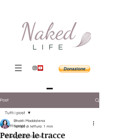
Post
Tutti i post
Bhakti Maddalena
Tutti i post
Tempo di lettura: 1 min
Perdere le tracce
Risveglio Spirituale