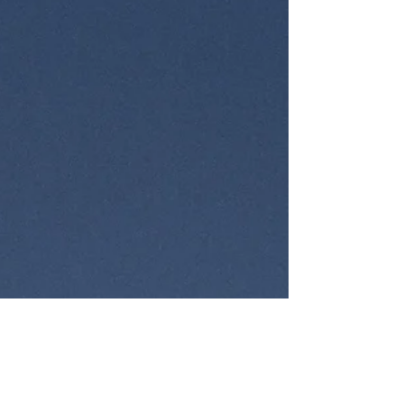
Il dolore di non essere chi sei è maggiore della
provocazione che ti pone sulle difensive