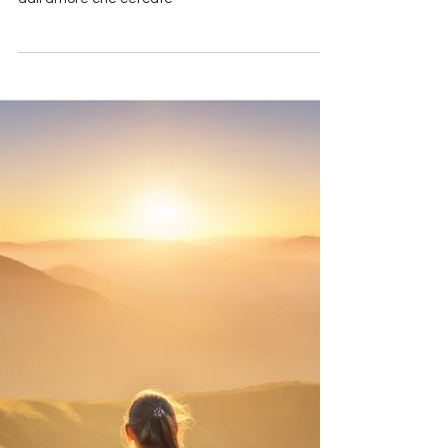
Tempo di lettura: 2 min
L'amore è sfrontato
Quello che volete difendere è ciò che vi separa
dall’amore che cercate