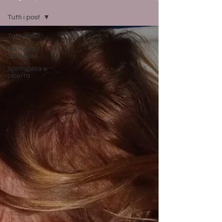
Tutti i post
Tutti i post
Risveglio
Spirituale
Spiritualità e
Libertà