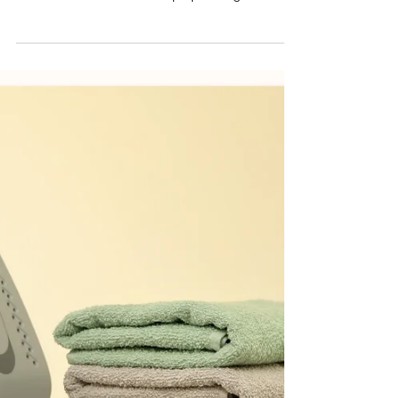
innocenza disarmanti. L'adulto è come la mente
inesistente ha inventato la propria longevità.