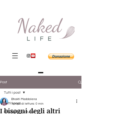
Post
Tutti i post
Bhakti Maddalena
Tutti i post
Tempo di lettura: 0 min
I bisogni degli altri
Risveglio Spirituale